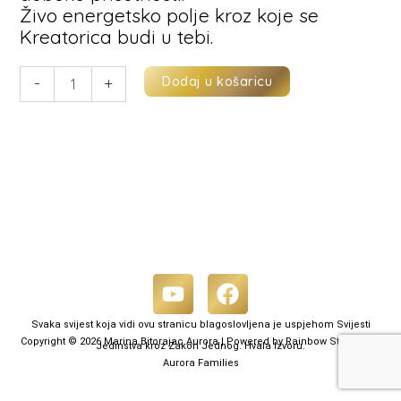
Živo energetsko polje kroz koje se
Kreatorica budi u tebi.
Dodaj u košaricu
-
+
Y
F
o
a
Svaka svijest koja vidi ovu stranicu blagoslovljena je uspjehom Svijesti
u
c
Copyright © 2026 Marina Bitorajac Aurora | Powered by Rainbow Storm and
Jedinstva kroz Zakon Jednog. Hvala Izvoru.
t
e
Aurora Families
u
b