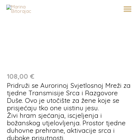
Skip
to
content
Aurorina
Svjetlosna
Mreža
108,00
€
količina
Pridruži se Aurorinoj Svjetlosnoj Mreži za
tjedne Transmisije Srca i Razgovore
Duše. Ovo je utočište za žene koje se
prisjećaju tko one uistinu jesu.
Živi hram sjećanja, iscjeljenja i
božanskog utjelovljenja. Prostor tjedne
duhovne prehrane, aktivacije srca i
duboke prisutnosti.