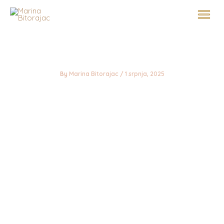
Skip
to
content
By
Marina Bitorajac
/
1 srpnja, 2025