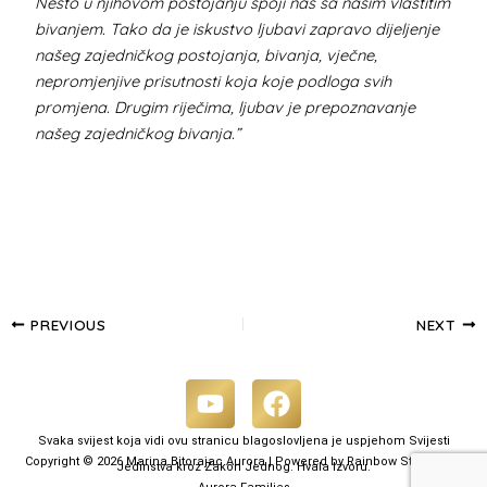
Nešto u njihovom postojanju spoji nas sa našim vlastitim
bivanjem. Tako da je iskustvo ljubavi zapravo dijeljenje
našeg zajedničkog postojanja, bivanja, vječne,
nepromjenjive prisutnosti koja koje podloga svih
promjena. Drugim riječima, ljubav je prepoznavanje
našeg zajedničkog bivanja.”
PREVIOUS
NEXT
Y
F
o
a
Svaka svijest koja vidi ovu stranicu blagoslovljena je uspjehom Svijesti
u
c
Copyright © 2026 Marina Bitorajac Aurora | Powered by Rainbow Storm and
Jedinstva kroz Zakon Jednog. Hvala Izvoru.