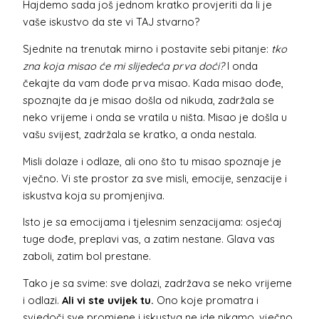
Hajdemo sada još jednom kratko provjeriti da li je
vaše iskustvo da ste vi TAJ stvarno?
Sjednite na trenutak mirno i postavite sebi pitanje:
tko
zna koja misao će mi slijedeća prva doći?
I onda
čekajte da vam dođe prva misao. Kada misao dođe,
spoznajte da je misao došla od nikuda, zadržala se
neko vrijeme i onda se vratila u ništa. Misao je došla u
vašu svijest, zadržala se kratko, a onda nestala.
Misli dolaze i odlaze, ali ono što tu misao spoznaje je
vječno. Vi ste prostor za sve misli, emocije, senzacije i
iskustva koja su promjenjiva.
Isto je sa emocijama i tjelesnim senzacijama: osjećaj
tuge dođe, preplavi vas, a zatim nestane. Glava vas
zaboli, zatim bol prestane.
Tako je sa svime: sve dolazi, zadržava se neko vrijeme
i odlazi.
Ali vi ste uvijek tu.
Ono koje promatra i
svjedoči sve promjene i iskustva ne ide nikamo, vječno