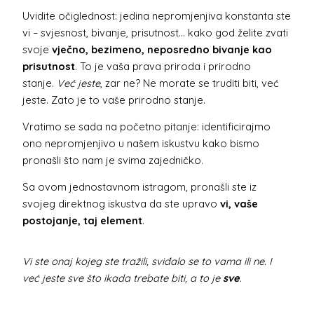
Uvidite očiglednost: jedina nepromjenjiva konstanta ste
vi – svjesnost, bivanje, prisutnost… kako god želite zvati
svoje
vječno, bezimeno, neposredno bivanje kao
prisutnost
. To je vaša prava priroda i prirodno
stanje.
Već jeste
, zar ne? Ne morate se truditi biti, već
jeste. Zato je to vaše prirodno stanje.
Vratimo se sada na početno pitanje: identificirajmo
ono nepromjenjivo u našem iskustvu kako bismo
pronašli što nam je svima zajedničko.
Sa ovom jednostavnom istragom, pronašli ste iz
svojeg direktnog iskustva da ste upravo
vi, vaše
postojanje, taj element
.
Vi ste onaj kojeg ste tražili, sviđalo se to vama ili ne. I
već jeste sve što ikada trebate biti, a to je
sve
.