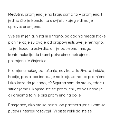
Međutim, promjena je na kraju samo to – promjena. I
jedino što je konstanta u svijetu kojeg vidimo je
upravo: promjena.
Sve se mijenja, ništa nije trajno, pa čak niti megalističke
planine koje su ovdje od prapovijesti. Sve je netrajno,
to je i Buddha ustvrdio, a nije potrebno mnogo
kontemplacije da i sami potvrdimo: netrajnost,
promjena je činjenica.
Promjena našeg ponašanja, navika, stila života, imidža,
hobija, posla, partnera… je na kraju samo to: promjena.
I tko kaže da je nabolje? Sigurna sam da ste svjedočili
situacijama u kojima ste se promijenili, za vas nabolje,
ali drugima to nije bila promjena na bolje.
Primjerice, ako ste se rastali od partnera jer su vam se
putevi i interesi razdvojili. Vi biste rekli da ste se