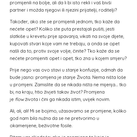
promijenili na bolje, ali da li bi isto rekli i vaš bivši
partner i možda njegovi ili njezini prijatelji, roditelji?
Također, ako ste se promijenili jednom, tko kaže da
nećete opet? Koliko ste puta prestajali pušiti, jesti
slatkiše u krevetu prije spavanja, vikati na svoje dijete,
kupovati stvari koje vam ne trebaju, a onda se opet
našli da to, protiv svoje volje, činite? Tko kaže da se
nećete promijeniti opet i opet, tko zna u kojem smjeru?
Prije nego vas ovo stavi u stanje konfuzije, odmah da
bude jasno: promjena je stanje Života. Nema ništa loše
u promjeni. Zamislite da se nikada ništa ne mijenja… tko
bi, na kraju, htio živjeti takav život? Promjena
je
flow
života i čini ga nikada istim, uvijek novim.
Ali, ali, ali! Mi se bojimo, užasavamo se promjene, koliko
god nam bila nužna da se ne pretvorimo u
okamenjene, beživotne fosile.