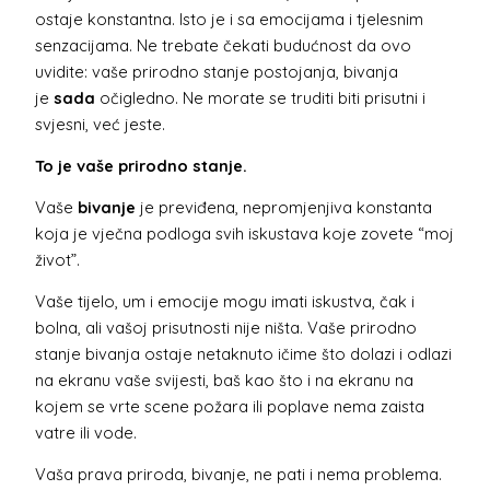
ostaje konstantna. Isto je i sa emocijama i tjelesnim
senzacijama. Ne trebate čekati budućnost da ovo
uvidite: vaše prirodno stanje postojanja, bivanja
je
sada
očigledno. Ne morate se truditi biti prisutni i
svjesni, već jeste.
To je vaše prirodno stanje.
Vaše
bivanje
je previđena, nepromjenjiva konstanta
koja je vječna podloga svih iskustava koje zovete “moj
život”.
Vaše tijelo, um i emocije mogu imati iskustva, čak i
bolna, ali vašoj prisutnosti nije ništa. Vaše prirodno
stanje bivanja ostaje netaknuto ičime što dolazi i odlazi
na ekranu vaše svijesti, baš kao što i na ekranu na
kojem se vrte scene požara ili poplave nema zaista
vatre ili vode.
Vaša prava priroda, bivanje, ne pati i nema problema.