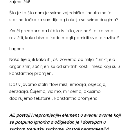
zajednički!
Što je to što nam je svima zajedničko i neutralna je
startna točka za sav dijalog i akciju sa svima drugima?
Zvuči predobro da bi bilo istinito, zar ne? Toliko smo
različiti, kako bismo ikada mogli pomiriti sve te razlike?
Lagano!
Naša tijela, ili kako ih još zovemo od milja: “um-tijelo
organizmi”, sačinjeni su od smrtnih kosti i mesa koji su u
konstantnoj promjeni.
Doživljavamo stalni flow misli, emocija, osjećaja,
senzacija. Čujemo, vidimo, mirišemo, okusimo,
dodirujemo teksture… konstantna promjena.
Ali, postoji i nepromjenjivi element u svemu ovome koji
se potpuno ignorira a očigledan je i dostupan u
svakom trenutku svakome. Postoji nepromjenjivi