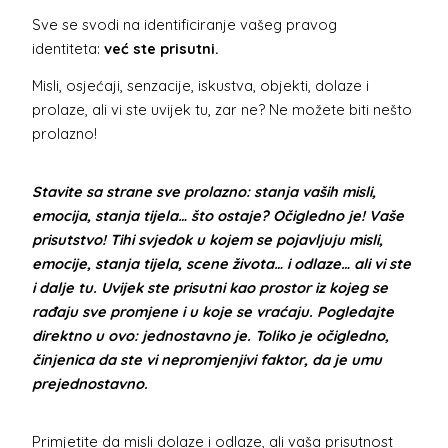
Sve se svodi na identificiranje vašeg pravog
identiteta:
već ste prisutni.
Misli, osjećaji, senzacije, iskustva, objekti, dolaze i
prolaze, ali vi ste uvijek tu, zar ne? Ne možete biti nešto
prolazno!
Stavite sa strane sve prolazno: stanja vaših misli,
emocija, stanja tijela… što ostaje? Očigledno je! Vaše
prisutstvo! Tihi svjedok u kojem se pojavljuju misli,
emocije, stanja tijela, scene života… i odlaze… ali vi ste
i dalje tu. Uvijek ste prisutni kao prostor iz kojeg se
rađaju sve promjene i u koje se vraćaju. Pogledajte
direktno u ovo: jednostavno je. Toliko je očigledno,
činjenica da ste vi nepromjenjivi faktor, da je umu
prejednostavno.
Primjetite da misli dolaze i odlaze, ali vaša prisutnost