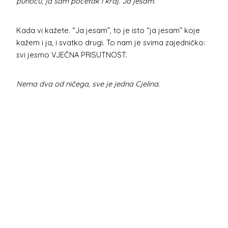
punoću, ja sam početak i kraj. Ja jesam.”
Kada vi kažete. “Ja jesam”, to je isto “ja jesam” koje
kažem i ja, i svatko drugi. To nam je svima zajedničko:
svi jesmo VJEČNA PRISUTNOST.
Nema dva od ničega, sve je jedna Cjelina.