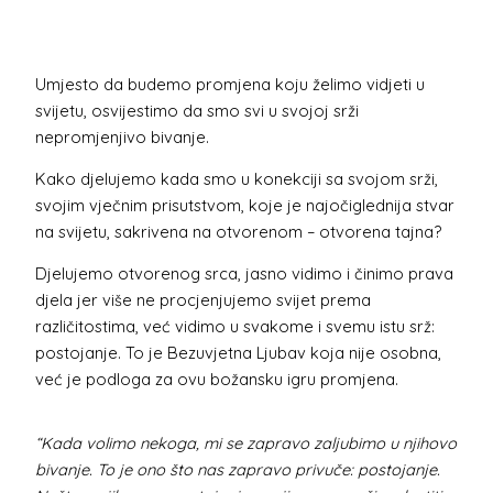
Umjesto da budemo promjena koju želimo vidjeti u
svijetu, osvijestimo da smo svi u svojoj srži
nepromjenjivo bivanje.
Kako djelujemo kada smo u konekciji sa svojom srži,
svojim vječnim prisutstvom, koje je najočiglednija stvar
na svijetu, sakrivena na otvorenom – otvorena tajna?
Djelujemo otvorenog srca, jasno vidimo i činimo prava
djela jer više ne procjenjujemo svijet prema
različitostima, već vidimo u svakome i svemu istu srž:
postojanje. To je Bezuvjetna Ljubav koja nije osobna,
već je podloga za ovu božansku igru promjena.
“Kada volimo nekoga, mi se zapravo zaljubimo u njihovo
bivanje. To je ono što nas zapravo privuče: postojanje.