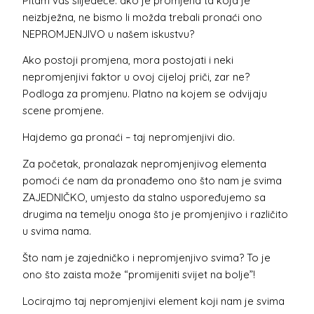
Pitam vas slijedeće: ako je promjena ta koja je
neizbježna, ne bismo li možda trebali pronaći ono
NEPROMJENJIVO u našem iskustvu?
Ako postoji promjena, mora postojati i neki
nepromjenjivi faktor u ovoj cijeloj priči, zar ne?
Podloga za promjenu. Platno na kojem se odvijaju
scene promjene.
Hajdemo ga pronaći – taj nepromjenjivi dio.
Za početak, pronalazak nepromjenjivog elementa
pomoći će nam da pronađemo ono što nam je svima
ZAJEDNIČKO, umjesto da stalno uspoređujemo sa
drugima na temelju onoga što je promjenjivo i različito
u svima nama.
Što nam je zajedničko i nepromjenjivo svima? To je
ono što zaista može “promijeniti svijet na bolje”!
Locirajmo taj nepromjenjivi element koji nam je svima